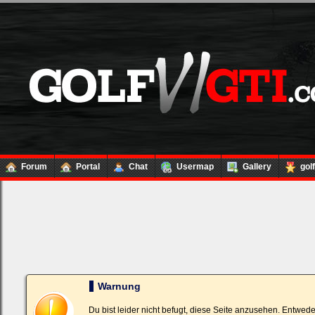
Forum
Portal
Chat
Usermap
Gallery
gol
Loginbox
Trage
bitte
in
die
nachfolgenden
Felder
Deinen
Warnung
Benutzernamen
und
Kennwort
Du bist leider nicht befugt, diese Seite anzusehen. Entwed