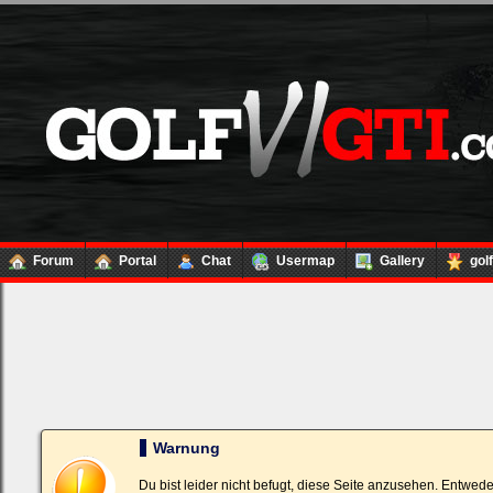
Forum
Portal
Chat
Usermap
Gallery
gol
Loginbox
Trage
bitte
in
die
nachfolgenden
Felder
Deinen
Warnung
Benutzernamen
und
Kennwort
Du bist leider nicht befugt, diese Seite anzusehen. Entwed