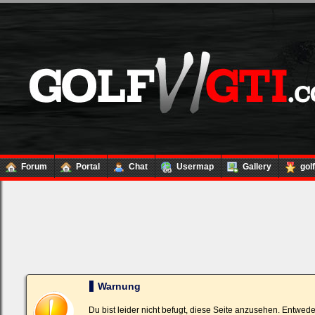
Forum
Portal
Chat
Usermap
Gallery
gol
Loginbox
Trage
bitte
in
die
nachfolgenden
Felder
Deinen
Warnung
Benutzernamen
und
Kennwort
Du bist leider nicht befugt, diese Seite anzusehen. Entwed