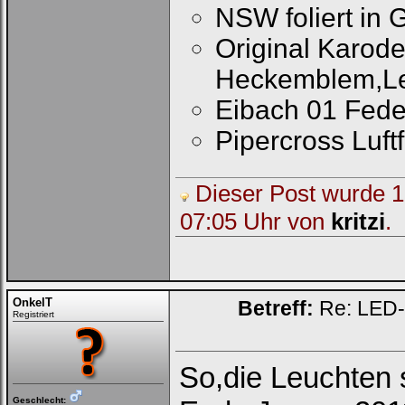
NSW foliert in 
Original Karode
Heckemblem,Le
Eibach 01 Fede
Pipercross Luftfi
Dieser Post wurde 1 
07:05 Uhr von
kritzi
.
OnkelT
Betreff:
Re: LED-K
Registriert
So,die Leuchten si
Geschlecht: