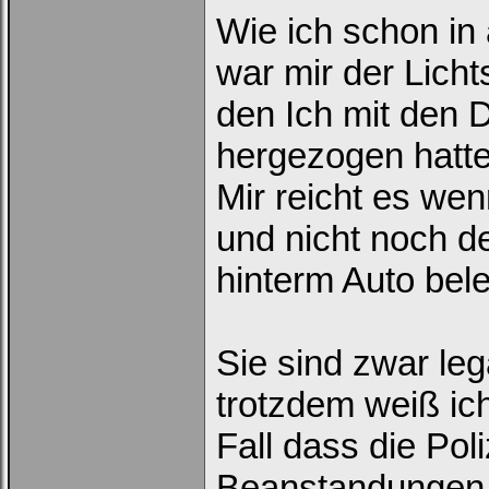
Wie ich schon in
war mir der Lichts
den Ich mit den 
hergezogen hatte
Mir reicht es we
und nicht noch 
hinterm Auto bel
Sie sind zwar leg
Loginbox
trotzdem weiß ic
Trage
bitte
in
Fall dass die Pol
die
nachfolgenden
Beanstandungen 
Felder