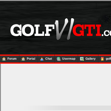
Forum
Portal
Chat
Usermap
Gallery
gol