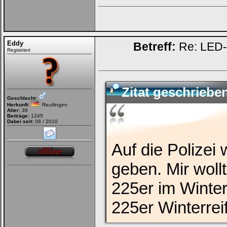
Eddy
Betreff:
Re: LED-K
Registriert
Zitat geschriebe
Geschlecht:
Herkunft:
Reutlingen
Alter:
39
Beiträge:
1245
Dabei seit:
08 / 2010
Auf die Polizei 
geben. Mir woll
225er im Winter
225er Winterrei