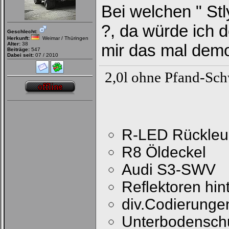
Bei welchen " Stl
?, da würde ich 
Geschlecht:
Herkunft:
Weimar / Thüringen
Alter:
38
mir das mal demo
Beiträge:
547
Dabei seit:
07 / 2010
2,0l ohne Pfand-Sc
R-LED Rückleu
R8 Öldeckel
Audi S3-SWV
Reflektoren hint
div.Codierunge
Unterbodensch