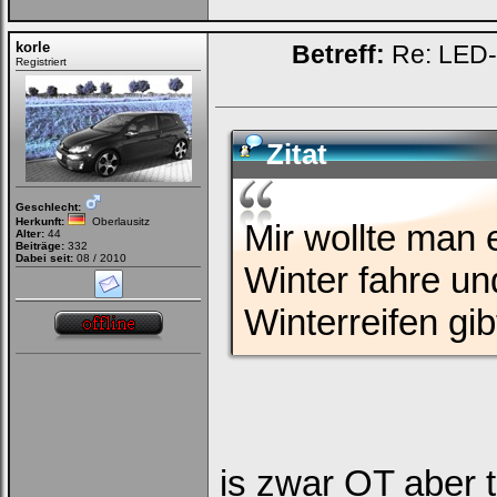
korle
Betreff:
Re: LED-K
Registriert
Zitat
Geschlecht:
Herkunft:
Oberlausitz
Mir wollte man 
Alter:
44
Beiträge:
332
Dabei seit:
08 / 2010
Winter fahre un
Winterreifen gib
is zwar OT aber t