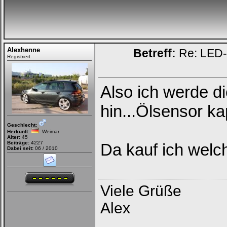
Alexhenne
Betreff:
Re: LED-K
Registriert
Also ich werde 
hin...Ölsensor k
Geschlecht:
Herkunft:
Weimar
Alter:
45
Beiträge:
4227
Da kauf ich welc
Dabei seit:
06 / 2010
Viele Grüße
Alex