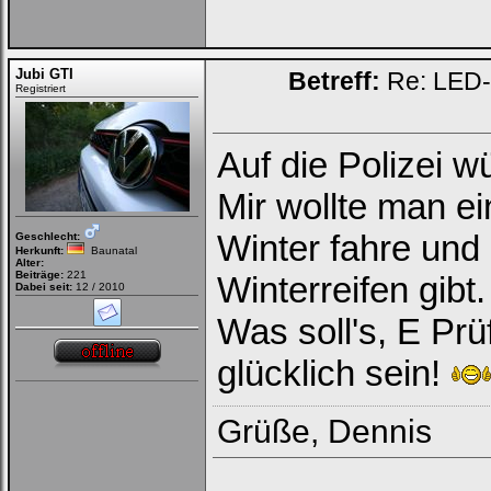
Jubi GTI
Betreff:
Re: LED-K
Registriert
Auf die Polizei w
Mir wollte man ei
Winter fahre und
Geschlecht:
Herkunft:
Baunatal
Alter:
Beiträge:
221
Winterreifen gibt
Dabei seit:
12 / 2010
Was soll's, E Prü
glücklich sein!
Grüße, Dennis