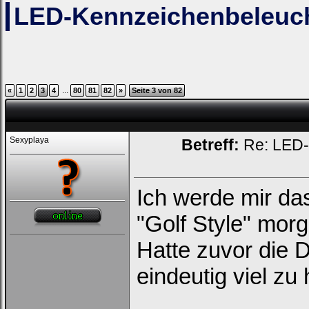
LED-Kennzeichenbeleucht
...
«
1
2
3
4
80
81
82
»
Seite 3 von 82
Sexyplaya
Betreff:
Re: LED-K
Ich werde mir d
"Golf Style" morg
Hatte zuvor die 
eindeutig viel zu h