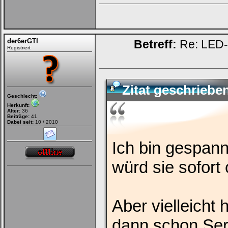
der6erGTI
Betreff:
Re: LED-K
Registriert
Zitat geschriebe
Geschlecht:
Herkunft:
Alter:
36
Beiträge:
41
Dabei seit:
10 / 2010
Ich bin gespann
würd sie sofort 
Aber vielleicht 
dann schon Ser