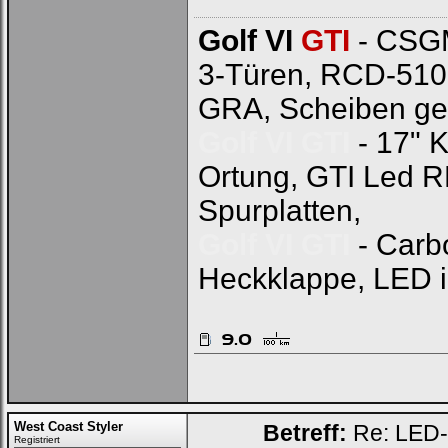
Golf VI
GTI
- CSGM
3-Türen, RCD-510
GRA, Scheiben ge
Golf VI GTI
- 17" 
Ortung, GTI Led 
Spurplatten,
Golf VI GTI
- Carb
Heckklappe, LED 
West Coast Styler
Betreff:
Re: LED-K
Registriert