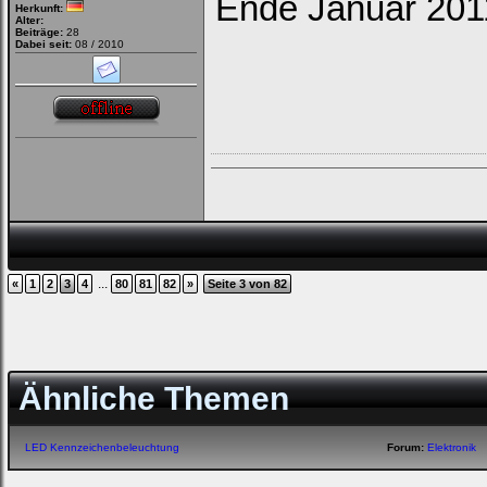
Ende Januar 201
Herkunft:
Alter:
Beiträge:
28
Dabei seit:
08 / 2010
...
«
1
2
3
4
80
81
82
»
Seite 3 von 82
Ähnliche Themen
LED Kennzeichenbeleuchtung
Forum:
Elektronik