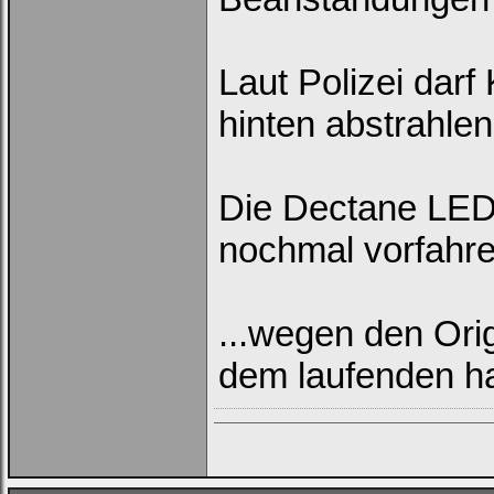
Deinen
Benutzernamen
und
Kennwort
ein,
Laut Polizei dar
um
Dich
einzuloggen.
hinten abstrahlen
Username:
Die Dectane LED
Passwort:
nochmal vorfahre
Bei jedem Besuch
automatisch einloggen.
...wegen den Or
dem laufenden hal
Ich habe mein Passwort
vergessen
|
Registrieren