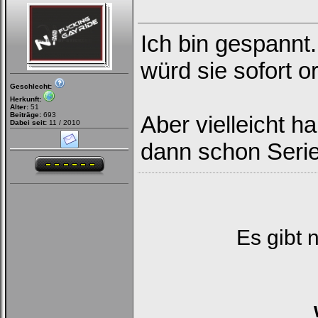
Ich bin gespannt.
würd sie sofort o
Geschlecht:
Herkunft:
Alter:
51
Beiträge:
693
Aber vielleicht h
Dabei seit:
11 / 2010
dann schon Serie
Es gibt