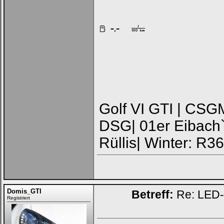
Golf VI GTI | CSG
DSG| 01er Eibach
Rüllis| Winter: R3
Domis_GTI
Betreff:
Re: LED-K
Registriert