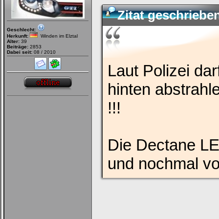
Zitat geschriebe
Geschlecht:
Herkunft:
Winden im Elztal
Alter:
39
Beiträge:
2853
Dabei seit:
08 / 2010
Laut Polizei da
hinten abstrahl
!!!
Die Dectane LE
und nochmal vor