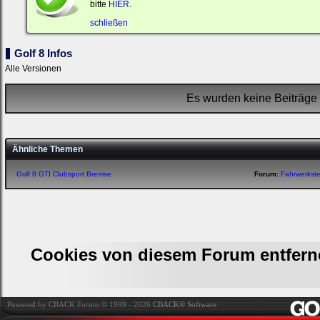
ein,
bitte
HIER
.
um
Dich
schließen
einzuloggen.
Golf 8 Infos
Username:
Alle Versionen
Passwort:
Es wurden keine Beiträge 
Bei jedem Besuch
Ähnliche Themen
automatisch einloggen.
Golf 8 GTI Clubsport Bremse
Forum:
Fahrwerkst
Cookies von diesem Forum entfern
Ich habe mein Passwort
vergessen
|
Registrieren
Powered by CBACK Forum © 1999 - 2026
CBACK® Software