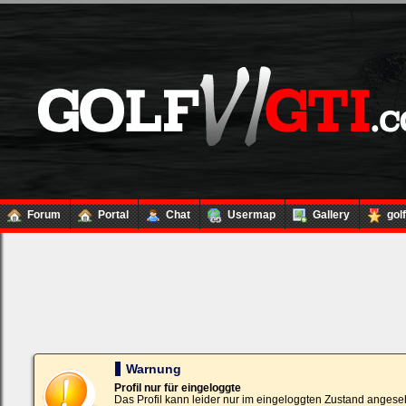
Forum
Portal
Chat
Usermap
Gallery
gol
Loginbox
Trage
bitte
in
die
nachfolgenden
Felder
Deinen
Warnung
Benutzernamen
und
Profil nur für eingeloggte
Kennwort
Das Profil kann leider nur im eingeloggten Zustand angese