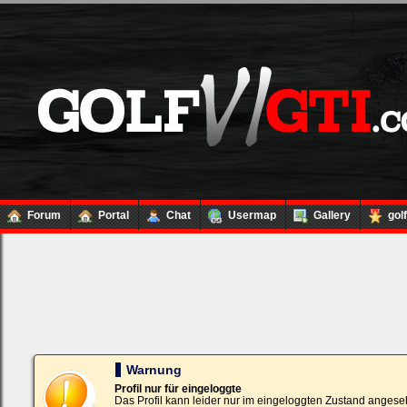
Forum
Portal
Chat
Usermap
Gallery
gol
Loginbox
Trage
bitte
in
die
nachfolgenden
Felder
Deinen
Warnung
Benutzernamen
und
Profil nur für eingeloggte
Kennwort
Das Profil kann leider nur im eingeloggten Zustand angese