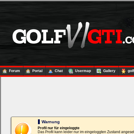
Forum
Portal
Chat
Usermap
Gallery
gol
Loginbox
Trage
bitte
in
die
nachfolgenden
Felder
Deinen
Warnung
Benutzernamen
und
Profil nur für eingeloggte
Kennwort
Das Profil kann leider nur im eingeloggten Zustand angese