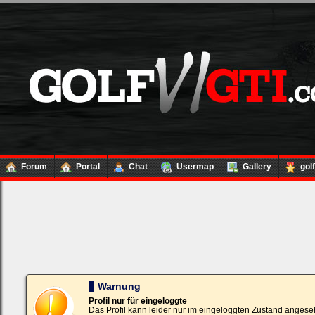
Forum
Portal
Chat
Usermap
Gallery
gol
Loginbox
Trage
bitte
in
die
nachfolgenden
Felder
Deinen
Warnung
Benutzernamen
und
Profil nur für eingeloggte
Kennwort
Das Profil kann leider nur im eingeloggten Zustand angese