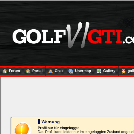
Forum
Portal
Chat
Usermap
Gallery
gol
Loginbox
Trage
bitte
in
die
nachfolgenden
Felder
Deinen
Warnung
Benutzernamen
und
Profil nur für eingeloggte
Kennwort
Das Profil kann leider nur im eingeloggten Zustand angese