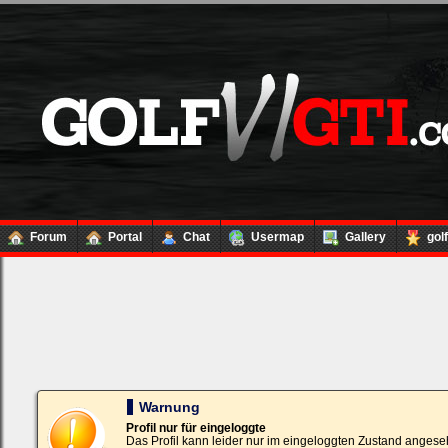
Forum
Portal
Chat
Usermap
Gallery
gol
Loginbox
Trage
bitte
in
die
nachfolgenden
Felder
Deinen
Warnung
Benutzernamen
und
Profil nur für eingeloggte
Kennwort
Das Profil kann leider nur im eingeloggten Zustand angese