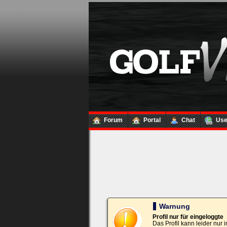
Loginbox
Trage
bitte
in
die
nachfolgenden
Felder
Deinen
Benutzernamen
und
Kennwort
Forum
Portal
Chat
Us
ein,
um
Dich
einzuloggen.
Username:
Passwort:
Warnung
Profil nur für eingeloggte
Das Profil kann leider nur
Bei jedem Besuch