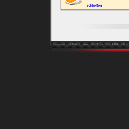
automatisch einloggen.
schließen
Powered by CBACK Forum © 1999 - 2026
CBACK® So
Ich habe mein Passwort
vergessen
|
Registrieren