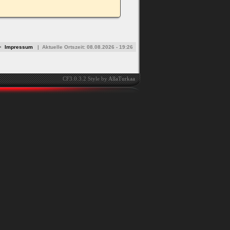
•
Impressum
|
Aktuelle Ortszeit:
08.08.2026 - 19:26
CF3.0.3.2 Style by
AllaTurkaa