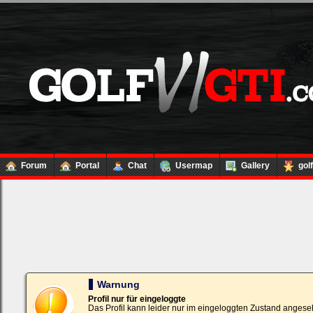
Forum
Portal
Chat
Usermap
Gallery
gol
Loginbox
Trage
bitte
in
die
nachfolgenden
Felder
Deinen
Warnung
Benutzernamen
und
Profil nur für eingeloggte
Kennwort
Das Profil kann leider nur im eingeloggten Zustand angese