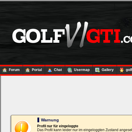
Forum
Portal
Chat
Usermap
Gallery
gol
Loginbox
Trage
bitte
in
die
nachfolgenden
Felder
Deinen
Warnung
Benutzernamen
und
Profil nur für eingeloggte
Kennwort
Das Profil kann leider nur im eingeloggten Zustand angese