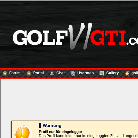
Forum
Portal
Chat
Usermap
Gallery
gol
Loginbox
Trage
bitte
in
die
nachfolgenden
Felder
Deinen
Warnung
Benutzernamen
und
Profil nur für eingeloggte
Kennwort
Das Profil kann leider nur im eingeloggten Zustand angese