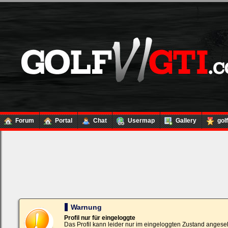
Forum
Portal
Chat
Usermap
Gallery
gol
Loginbox
Trage
bitte
in
die
nachfolgenden
Felder
Deinen
Warnung
Benutzernamen
und
Profil nur für eingeloggte
Kennwort
Das Profil kann leider nur im eingeloggten Zustand angese