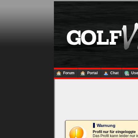
Loginbox
Trage
bitte
in
die
nachfolgenden
Felder
Deinen
Benutzernamen
und
Kennwort
Forum
Portal
Chat
Us
ein,
um
Dich
einzuloggen.
Username:
Passwort:
Warnung
Profil nur für eingeloggte
Das Profil kann leider nur
Bei jedem Besuch