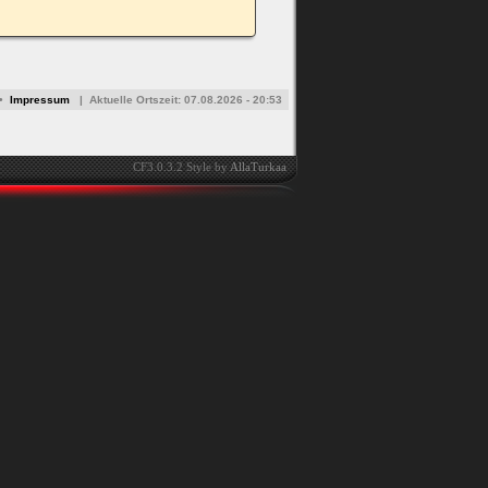
•
Impressum
|
Aktuelle Ortszeit:
07.08.2026 - 20:53
CF3.0.3.2 Style by
AllaTurkaa