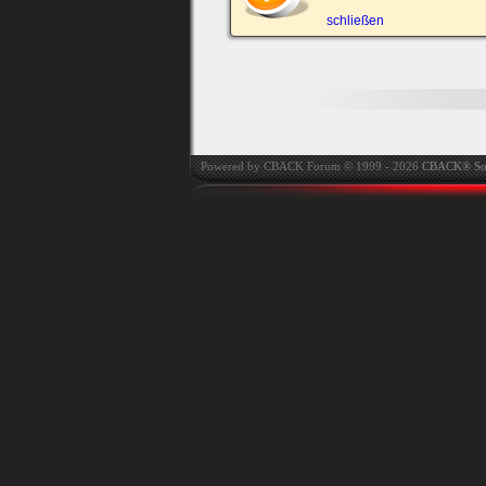
automatisch einloggen.
schließen
Powered by CBACK Forum © 1999 - 2026
CBACK® So
Ich habe mein Passwort
vergessen
|
Registrieren