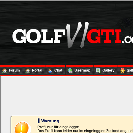
Forum
Portal
Chat
Usermap
Gallery
gol
Loginbox
Trage
bitte
in
die
nachfolgenden
Felder
Deinen
Warnung
Benutzernamen
und
Profil nur für eingeloggte
Kennwort
Das Profil kann leider nur im eingeloggten Zustand angese