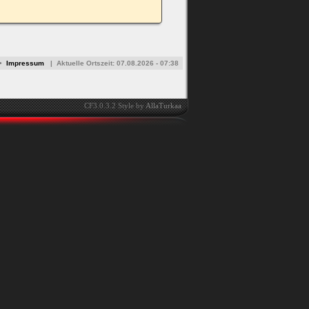
•
Impressum
|
Aktuelle Ortszeit:
07.08.2026 - 07:38
CF3.0.3.2 Style by
AllaTurkaa