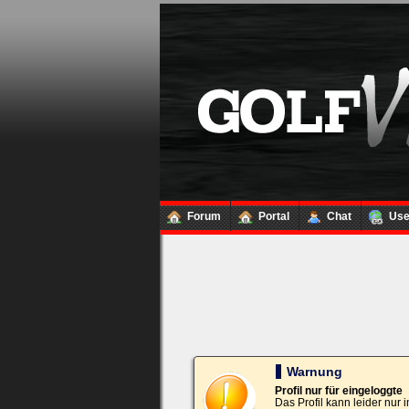
Loginbox
Trage
bitte
in
die
nachfolgenden
Felder
Deinen
Benutzernamen
und
Kennwort
Forum
Portal
Chat
Us
ein,
um
Dich
einzuloggen.
Username:
Passwort:
Warnung
Profil nur für eingeloggte
Das Profil kann leider nur
Bei jedem Besuch