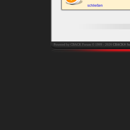
automatisch einloggen.
schließen
Powered by CBACK Forum © 1999 - 2026
CBACK® So
Ich habe mein Passwort
vergessen
|
Registrieren