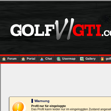
Forum
Portal
Chat
Usermap
Gallery
gol
Loginbox
Trage
bitte
in
die
nachfolgenden
Felder
Deinen
Warnung
Benutzernamen
und
Profil nur für eingeloggte
Kennwort
Das Profil kann leider nur im eingeloggten Zustand angese