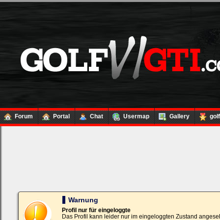
Forum
Portal
Chat
Usermap
Gallery
gol
Loginbox
Trage
bitte
in
die
nachfolgenden
Felder
Deinen
Warnung
Benutzernamen
und
Profil nur für eingeloggte
Kennwort
Das Profil kann leider nur im eingeloggten Zustand angese