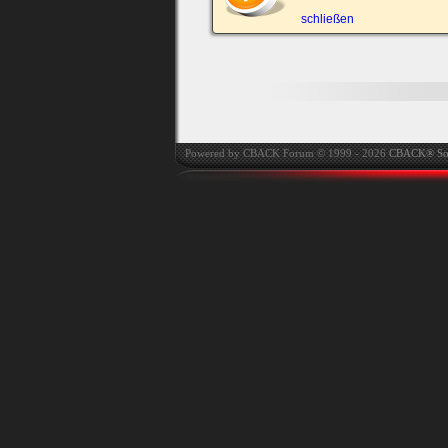
automatisch einloggen.
schließen
Powered by CBACK Forum © 1999 - 2026
CBACK® So
Ich habe mein Passwort
vergessen
|
Registrieren