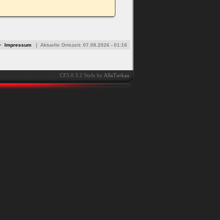
•
Impressum
|
Aktuelle Ortszeit:
07.08.2026 - 01:16
CF3.0.3.2 Style by
AllaTurkaa