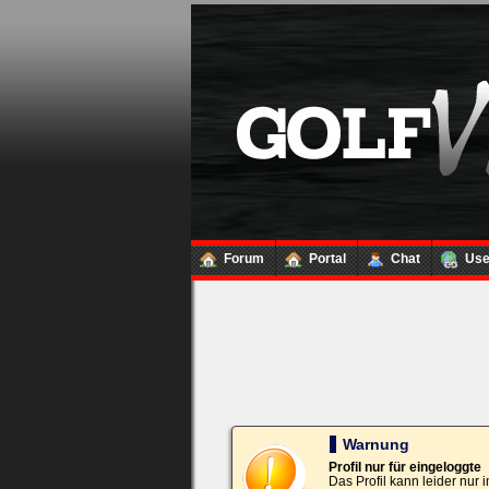
Loginbox
Trage
bitte
in
die
nachfolgenden
Felder
Deinen
Benutzernamen
und
Kennwort
Forum
Portal
Chat
Us
ein,
um
Dich
einzuloggen.
Username:
Passwort:
Warnung
Profil nur für eingeloggte
Das Profil kann leider nur
Bei jedem Besuch