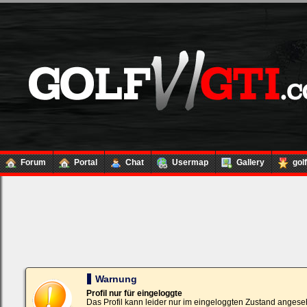
Forum
Portal
Chat
Usermap
Gallery
gol
Loginbox
Trage
bitte
in
die
nachfolgenden
Felder
Deinen
Warnung
Benutzernamen
und
Profil nur für eingeloggte
Kennwort
Das Profil kann leider nur im eingeloggten Zustand angese