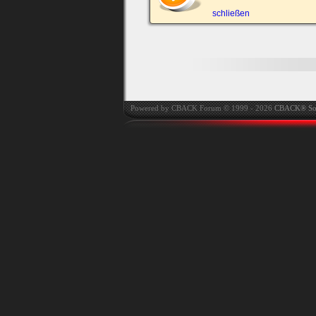
automatisch einloggen.
schließen
Powered by CBACK Forum © 1999 - 2026
CBACK® So
Ich habe mein Passwort
vergessen
|
Registrieren