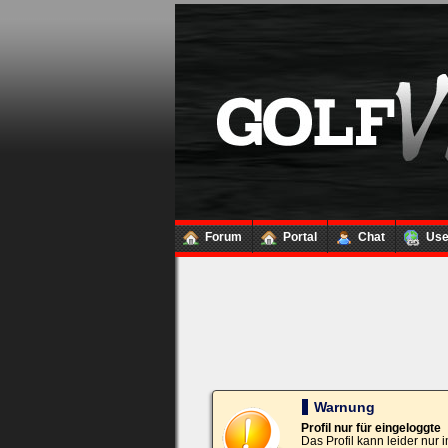
Loginbox
Trage
bitte
in
die
nachfolgenden
Felder
Deinen
Benutzernamen
und
Kennwort
Forum
Portal
Chat
Us
ein,
um
Dich
einzuloggen.
Username:
Passwort:
Warnung
Profil nur für eingeloggte
Das Profil kann leider nur
Bei jedem Besuch