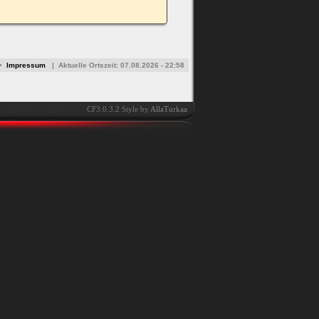
•
Impressum
|
Aktuelle Ortszeit:
07.08.2026 - 22:58
CF3.0.3.2 Style by
AllaTurkaa