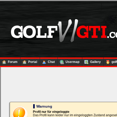
Forum
Portal
Chat
Usermap
Gallery
gol
Loginbox
Trage
bitte
in
die
nachfolgenden
Felder
Deinen
Warnung
Benutzernamen
und
Profil nur für eingeloggte
Kennwort
Das Profil kann leider nur im eingeloggten Zustand angese