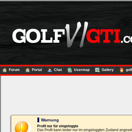
Forum
Portal
Chat
Usermap
Gallery
gol
Loginbox
Trage
bitte
in
die
nachfolgenden
Felder
Deinen
Warnung
Benutzernamen
und
Profil nur für eingeloggte
Kennwort
Das Profil kann leider nur im eingeloggten Zustand angese