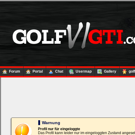
Forum
Portal
Chat
Usermap
Gallery
gol
Loginbox
Trage
bitte
in
die
nachfolgenden
Felder
Deinen
Warnung
Benutzernamen
und
Profil nur für eingeloggte
Kennwort
Das Profil kann leider nur im eingeloggten Zustand angese