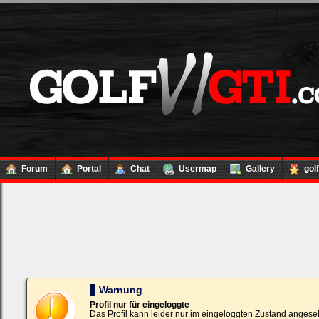
Forum
Portal
Chat
Usermap
Gallery
gol
Loginbox
Trage
bitte
in
die
nachfolgenden
Felder
Deinen
Warnung
Benutzernamen
und
Profil nur für eingeloggte
Kennwort
Das Profil kann leider nur im eingeloggten Zustand angese