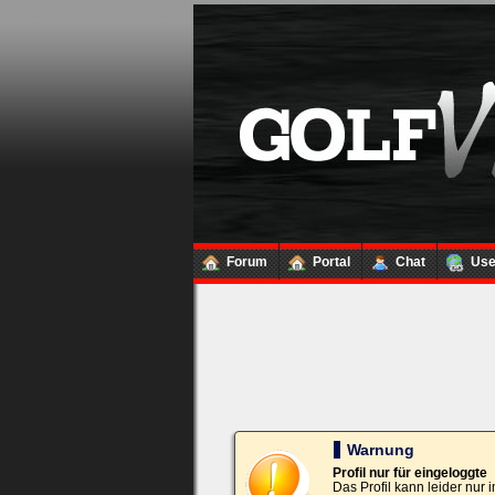
Loginbox
Trage
bitte
in
die
nachfolgenden
Felder
Deinen
Benutzernamen
und
Kennwort
Forum
Portal
Chat
Us
ein,
um
Dich
einzuloggen.
Username:
Passwort:
Warnung
Profil nur für eingeloggte
Das Profil kann leider nur
Bei jedem Besuch