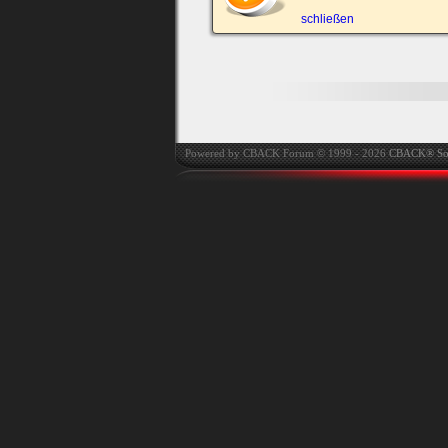
automatisch einloggen.
schließen
Powered by CBACK Forum © 1999 - 2026
CBACK® So
Ich habe mein Passwort
vergessen
|
Registrieren