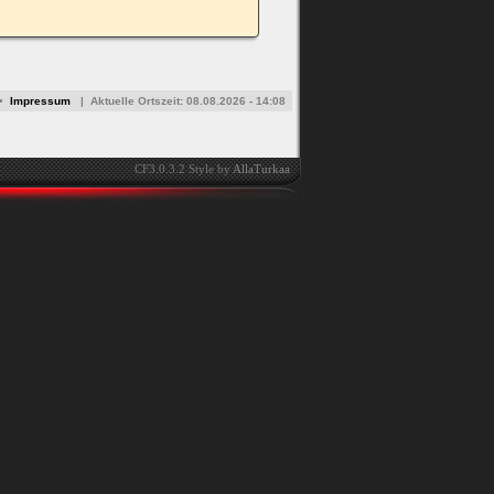
•
Impressum
|
Aktuelle Ortszeit:
08.08.2026 - 14:08
CF3.0.3.2 Style by
AllaTurkaa