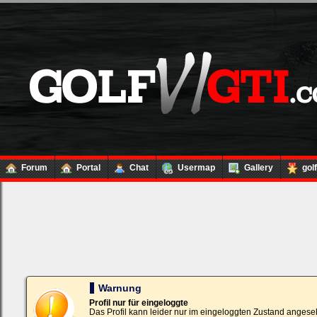
Forum
Portal
Chat
Usermap
Gallery
gol
Loginbox
Trage
bitte
in
die
nachfolgenden
Felder
Deinen
Warnung
Benutzernamen
und
Profil nur für eingeloggte
Kennwort
Das Profil kann leider nur im eingeloggten Zustand angese