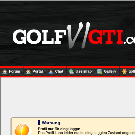
Forum
Portal
Chat
Usermap
Gallery
gol
Loginbox
Trage
bitte
in
die
nachfolgenden
Felder
Deinen
Warnung
Benutzernamen
und
Profil nur für eingeloggte
Kennwort
Das Profil kann leider nur im eingeloggten Zustand angese