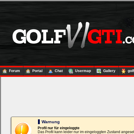
Forum
Portal
Chat
Usermap
Gallery
gol
Loginbox
Trage
bitte
in
die
nachfolgenden
Felder
Deinen
Warnung
Benutzernamen
und
Profil nur für eingeloggte
Kennwort
Das Profil kann leider nur im eingeloggten Zustand angese