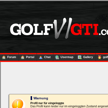
Forum
Portal
Chat
Usermap
Gallery
gol
Loginbox
Trage
bitte
in
die
nachfolgenden
Felder
Deinen
Warnung
Benutzernamen
und
Profil nur für eingeloggte
Kennwort
Das Profil kann leider nur im eingeloggten Zustand angese