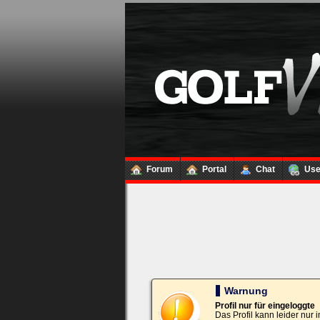
Loginbox
Trage
bitte
in
die
nachfolgenden
Felder
Deinen
Benutzernamen
und
Kennwort
Forum
Portal
Chat
Us
ein,
um
Dich
einzuloggen.
Username:
Passwort:
Warnung
Profil nur für eingeloggte
Das Profil kann leider nur
Bei jedem Besuch