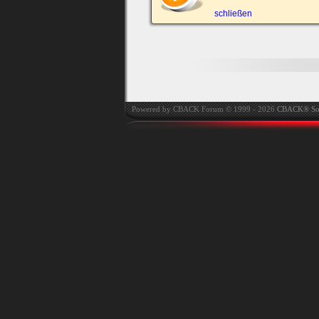
automatisch einloggen.
schließen
Powered by CBACK Forum © 1999 - 2026
CBACK® So
Ich habe mein Passwort
vergessen
|
Registrieren