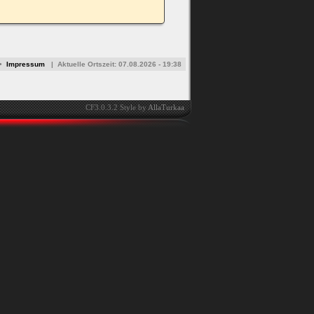
•
Impressum
|
Aktuelle Ortszeit:
07.08.2026 - 19:38
CF3.0.3.2 Style by
AllaTurkaa