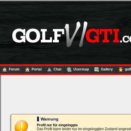
Forum
Portal
Chat
Usermap
Gallery
gol
Loginbox
Trage
bitte
in
die
nachfolgenden
Felder
Deinen
Warnung
Benutzernamen
und
Profil nur für eingeloggte
Kennwort
Das Profil kann leider nur im eingeloggten Zustand angese