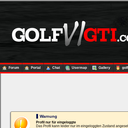
Forum
Portal
Chat
Usermap
Gallery
gol
Loginbox
Trage
bitte
in
die
nachfolgenden
Felder
Deinen
Warnung
Benutzernamen
und
Profil nur für eingeloggte
Kennwort
Das Profil kann leider nur im eingeloggten Zustand angese