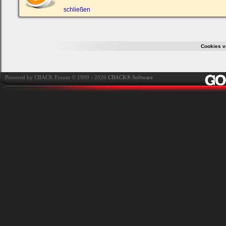
ein,
um
schließen
Dich
einzuloggen.
Username:
Cookies v
Passwort:
Powered by CBACK Forum © 1999 - 2026
CBACK® Software
Bei jedem Besuch
automatisch einloggen.
Ich habe mein Passwort
vergessen
|
Registrieren