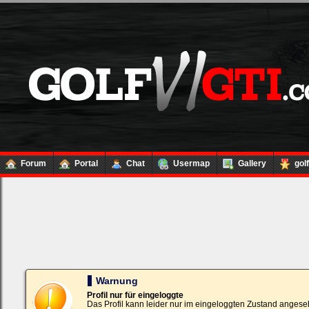
Forum
Portal
Chat
Usermap
Gallery
gol
Loginbox
Trage
bitte
in
die
nachfolgenden
Felder
Deinen
Warnung
Benutzernamen
und
Profil nur für eingeloggte
Kennwort
Das Profil kann leider nur im eingeloggten Zustand angese