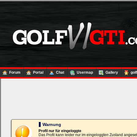
Forum
Portal
Chat
Usermap
Gallery
gol
Loginbox
Trage
bitte
in
die
nachfolgenden
Felder
Deinen
Warnung
Benutzernamen
und
Profil nur für eingeloggte
Kennwort
Das Profil kann leider nur im eingeloggten Zustand angese