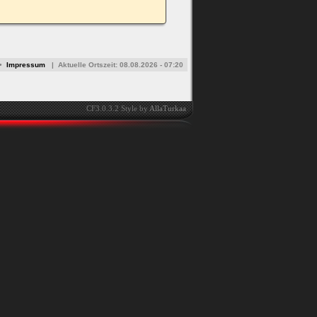
•
Impressum
|
Aktuelle Ortszeit:
08.08.2026 - 07:20
CF3.0.3.2 Style by
AllaTurkaa