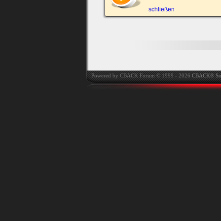
automatisch einloggen.
schließen
Powered by CBACK Forum © 1999 - 2026
CBACK® So
Ich habe mein Passwort
vergessen
|
Registrieren