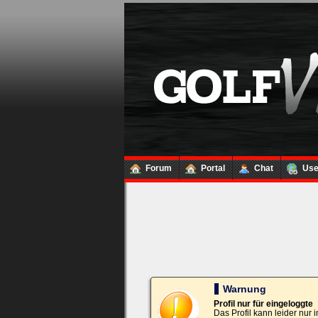
Loginbox
Trage
bitte
in
die
nachfolgenden
Felder
Deinen
Benutzernamen
und
Kennwort
Forum
Portal
Chat
Us
ein,
um
Dich
einzuloggen.
Username:
Passwort:
Warnung
Profil nur für eingeloggte
Das Profil kann leider nur
Bei jedem Besuch