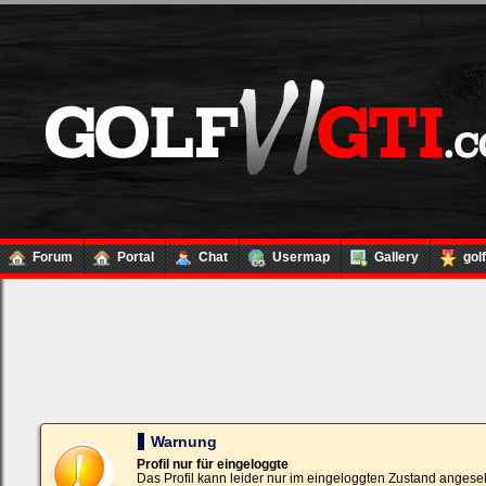
Forum
Portal
Chat
Usermap
Gallery
gol
Loginbox
Trage
bitte
in
die
nachfolgenden
Felder
Deinen
Warnung
Benutzernamen
und
Profil nur für eingeloggte
Kennwort
Das Profil kann leider nur im eingeloggten Zustand angese