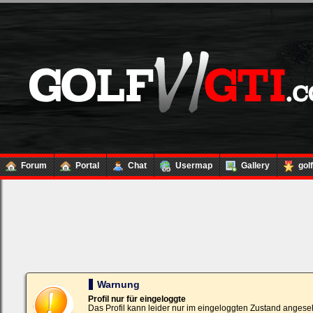
Forum
Portal
Chat
Usermap
Gallery
gol
Loginbox
Trage
bitte
in
die
nachfolgenden
Felder
Deinen
Warnung
Benutzernamen
und
Profil nur für eingeloggte
Kennwort
Das Profil kann leider nur im eingeloggten Zustand angese