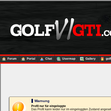
Forum
Portal
Chat
Usermap
Gallery
gol
Loginbox
Trage
bitte
in
die
nachfolgenden
Felder
Deinen
Warnung
Benutzernamen
und
Profil nur für eingeloggte
Kennwort
Das Profil kann leider nur im eingeloggten Zustand angese