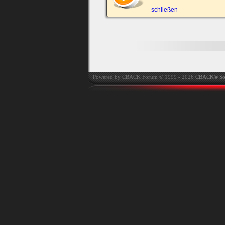
automatisch einloggen.
schließen
Powered by CBACK Forum © 1999 - 2026
CBACK® So
Ich habe mein Passwort
vergessen
|
Registrieren