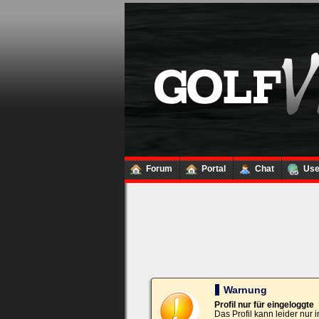
Loginbox
Trage
bitte
in
die
nachfolgenden
Felder
Deinen
Benutzernamen
und
Kennwort
Forum
Portal
Chat
Us
ein,
um
Dich
einzuloggen.
Username:
Passwort:
Warnung
Profil nur für eingeloggte
Das Profil kann leider nur
Bei jedem Besuch