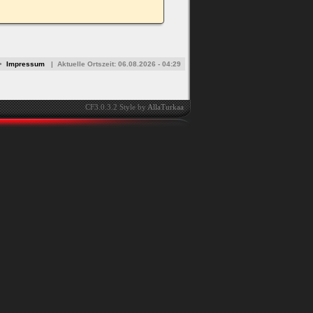
•
Impressum
|
Aktuelle Ortszeit:
06.08.2026 - 04:29
CF3.0.3.2 Style by
AllaTurkaa