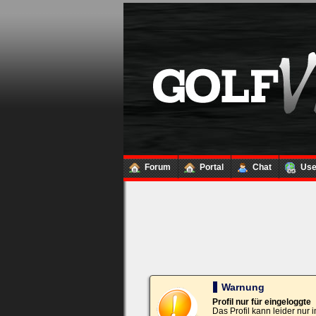
Loginbox
Trage
bitte
in
die
nachfolgenden
Felder
Deinen
Benutzernamen
und
Kennwort
Forum
Portal
Chat
Us
ein,
um
Dich
einzuloggen.
Username:
Passwort:
Warnung
Profil nur für eingeloggte
Das Profil kann leider nur
Bei jedem Besuch