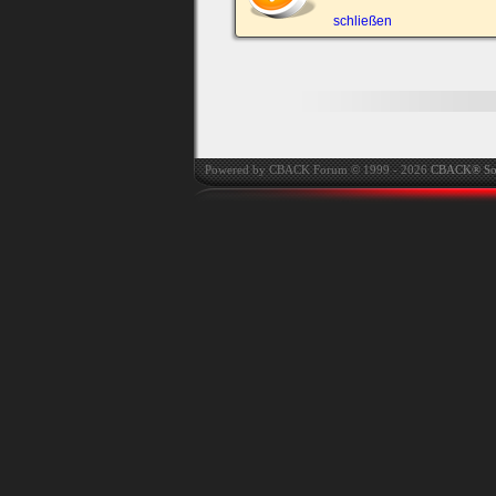
automatisch einloggen.
schließen
Powered by CBACK Forum © 1999 - 2026
CBACK® So
Ich habe mein Passwort
vergessen
|
Registrieren