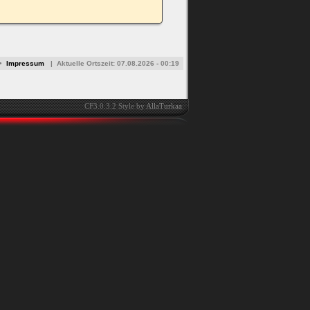
•
Impressum
|
Aktuelle Ortszeit:
07.08.2026 - 00:19
CF3.0.3.2 Style by
AllaTurkaa