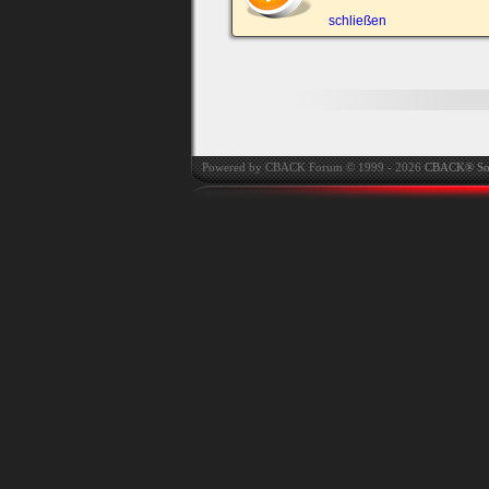
automatisch einloggen.
schließen
Powered by CBACK Forum © 1999 - 2026
CBACK® So
Ich habe mein Passwort
vergessen
|
Registrieren