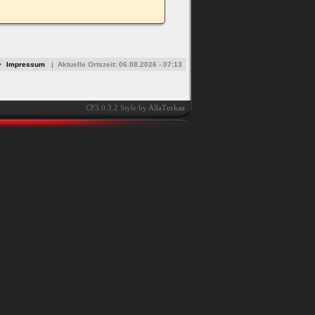
•
Impressum
|
Aktuelle Ortszeit:
06.08.2026 - 07:13
CF3.0.3.2 Style by
AllaTurkaa