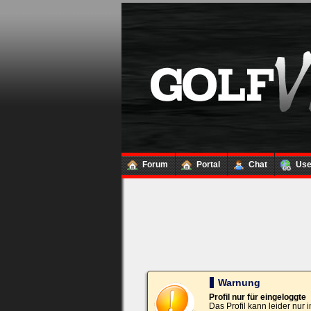
Loginbox
Trage
bitte
in
die
nachfolgenden
Felder
Deinen
Benutzernamen
und
Kennwort
Forum
Portal
Chat
Us
ein,
um
Dich
einzuloggen.
Username:
Passwort:
Warnung
Profil nur für eingeloggte
Das Profil kann leider nur
Bei jedem Besuch