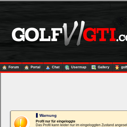
Forum
Portal
Chat
Usermap
Gallery
gol
Loginbox
Trage
bitte
in
die
nachfolgenden
Felder
Deinen
Warnung
Benutzernamen
und
Profil nur für eingeloggte
Kennwort
Das Profil kann leider nur im eingeloggten Zustand angese