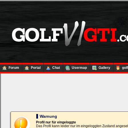
Forum
Portal
Chat
Usermap
Gallery
gol
Loginbox
Trage
bitte
in
die
nachfolgenden
Felder
Deinen
Warnung
Benutzernamen
und
Profil nur für eingeloggte
Kennwort
Das Profil kann leider nur im eingeloggten Zustand angese