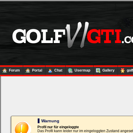
Forum
Portal
Chat
Usermap
Gallery
gol
Loginbox
Trage
bitte
in
die
nachfolgenden
Felder
Deinen
Warnung
Benutzernamen
und
Profil nur für eingeloggte
Kennwort
Das Profil kann leider nur im eingeloggten Zustand angese