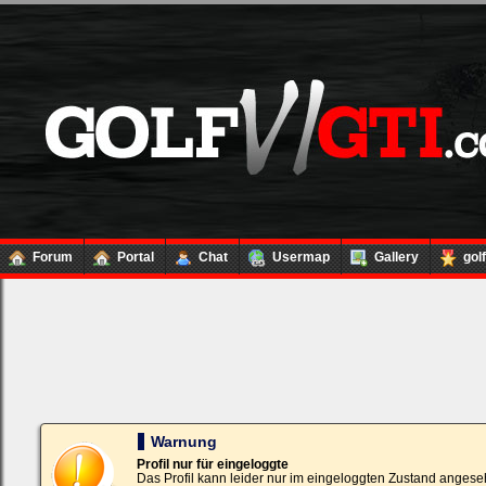
Forum
Portal
Chat
Usermap
Gallery
gol
Loginbox
Trage
bitte
in
die
nachfolgenden
Felder
Deinen
Warnung
Benutzernamen
und
Profil nur für eingeloggte
Kennwort
Das Profil kann leider nur im eingeloggten Zustand angese