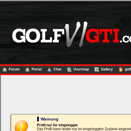
Forum
Portal
Chat
Usermap
Gallery
gol
Loginbox
Trage
bitte
in
die
nachfolgenden
Felder
Deinen
Warnung
Benutzernamen
und
Profil nur für eingeloggte
Kennwort
Das Profil kann leider nur im eingeloggten Zustand angese